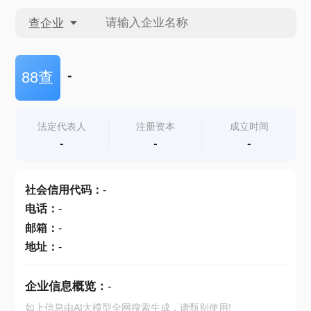
查企业
查企业
-
88查
查招投标
法定代表人
注册资本
成立时间
-
-
-
查产地
社会信用代码
：
-
电话
：
-
邮箱
：
-
地址
：
-
企业信息概览：
-
如上信息由AI大模型全网搜索生成，请甄别使用!