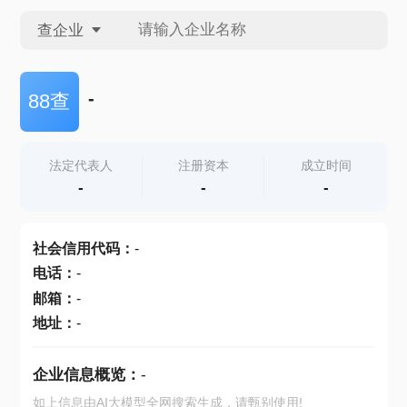
查企业
查企业
-
88查
查招投标
法定代表人
注册资本
成立时间
-
-
-
查产地
社会信用代码
：
-
电话
：
-
邮箱
：
-
地址
：
-
企业信息概览：
-
如上信息由AI大模型全网搜索生成，请甄别使用!