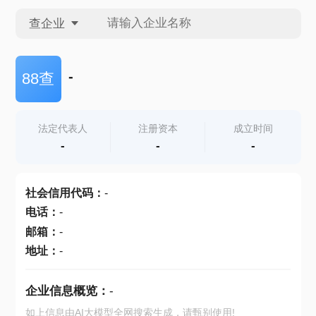
查企业
查企业
-
88查
查招投标
法定代表人
注册资本
成立时间
-
-
-
查产地
社会信用代码
：
-
电话
：
-
邮箱
：
-
地址
：
-
企业信息概览：
-
如上信息由AI大模型全网搜索生成，请甄别使用!