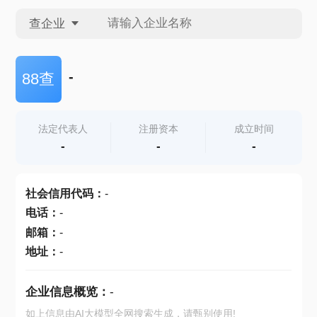
查企业
查企业
-
88查
查招投标
法定代表人
注册资本
成立时间
-
-
-
查产地
社会信用代码
：
-
电话
：
-
邮箱
：
-
地址
：
-
企业信息概览：
-
如上信息由AI大模型全网搜索生成，请甄别使用!