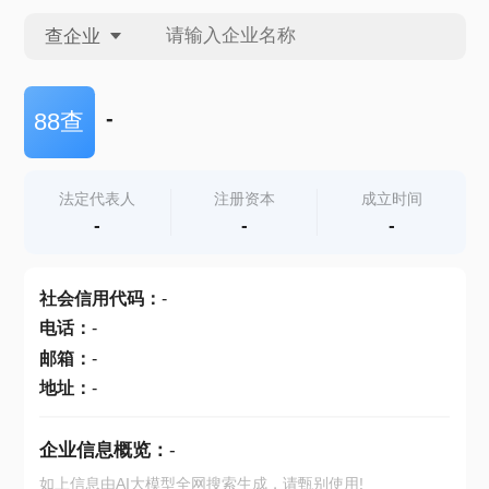
查企业
查企业
-
88查
查招投标
法定代表人
注册资本
成立时间
-
-
-
查产地
社会信用代码
：
-
电话
：
-
邮箱
：
-
地址
：
-
企业信息概览：
-
如上信息由AI大模型全网搜索生成，请甄别使用!