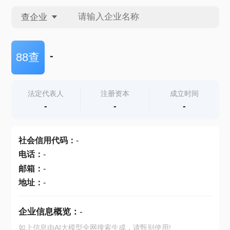
查企业
查企业
-
88查
查招投标
法定代表人
注册资本
成立时间
-
-
-
查产地
社会信用代码
：
-
电话
：
-
邮箱
：
-
地址
：
-
企业信息概览：
-
如上信息由AI大模型全网搜索生成，请甄别使用!