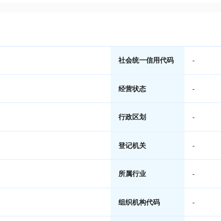
社会统一信用代码
-
经营状态
-
行政区划
-
登记机关
-
所属行业
-
组织机构代码
-