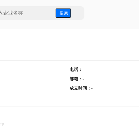
搜 索
电话
：
-
邮箱
：
-
成立时间
：
-
用!