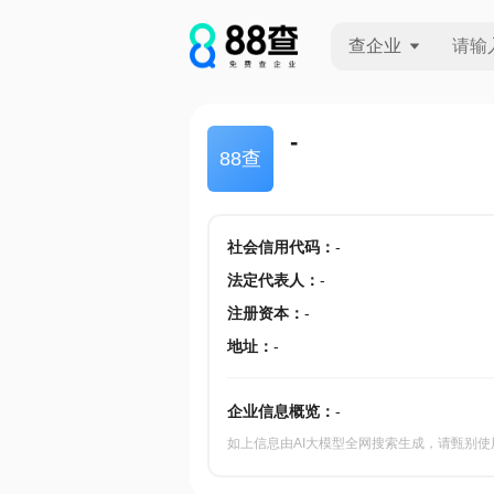
查企业
查企业
-
88查
查招投标
查产地
社会信用代码
：
-
法定代表人
：
-
注册资本
：
-
地址
：
-
企业信息概览：
-
如上信息由AI大模型全网搜索生成，请甄别使