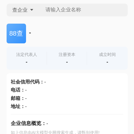
查企业
查企业
-
88查
查招投标
法定代表人
注册资本
成立时间
-
-
-
查产地
社会信用代码
：
-
电话
：
-
邮箱
：
-
地址
：
-
企业信息概览：
-
如上信息由AI大模型全网搜索生成，请甄别使用!