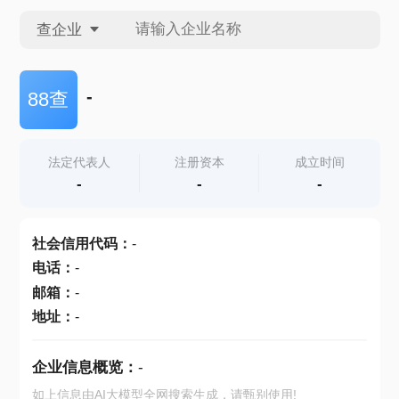
查企业
查企业
-
88查
查招投标
法定代表人
注册资本
成立时间
-
-
-
查产地
社会信用代码
：
-
电话
：
-
邮箱
：
-
地址
：
-
企业信息概览：
-
如上信息由AI大模型全网搜索生成，请甄别使用!