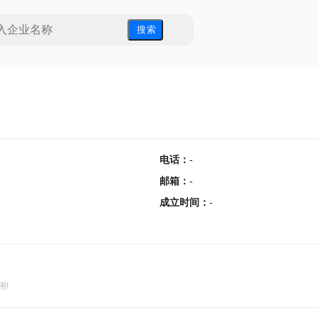
搜 索
电话
：
-
邮箱
：
-
成立时间
：
-
用!