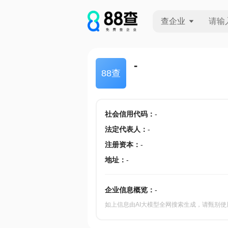
查企业
查企业
-
88查
查招投标
查产地
社会信用代码
：
-
法定代表人
：
-
注册资本
：
-
地址
：
-
企业信息概览：
-
如上信息由AI大模型全网搜索生成，请甄别使