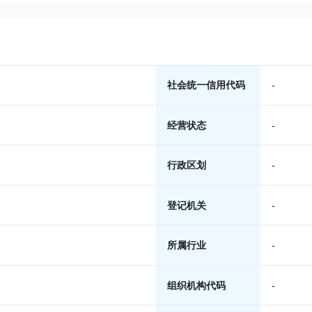
社会统一信用代码
-
经营状态
-
行政区划
-
登记机关
-
所属行业
-
组织机构代码
-