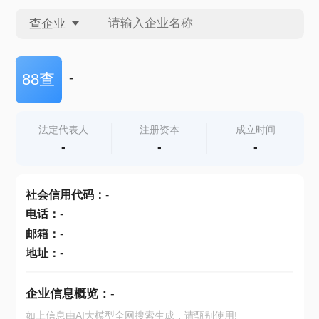
查企业
查企业
-
88查
查招投标
法定代表人
注册资本
成立时间
-
-
-
查产地
社会信用代码
：
-
电话
：
-
邮箱
：
-
地址
：
-
企业信息概览：
-
如上信息由AI大模型全网搜索生成，请甄别使用!