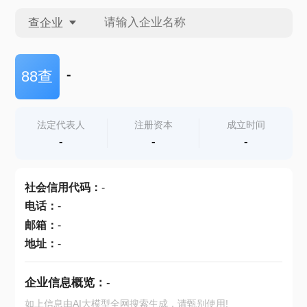
查企业
查企业
-
88查
查招投标
法定代表人
注册资本
成立时间
-
-
-
查产地
社会信用代码
：
-
电话
：
-
邮箱
：
-
地址
：
-
企业信息概览：
-
如上信息由AI大模型全网搜索生成，请甄别使用!