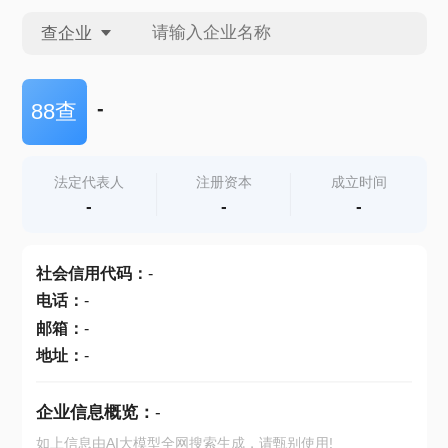
查企业
查企业
-
88查
查招投标
法定代表人
注册资本
成立时间
-
-
-
查产地
社会信用代码
：
-
电话
：
-
邮箱
：
-
地址
：
-
企业信息概览：
-
如上信息由AI大模型全网搜索生成，请甄别使用!