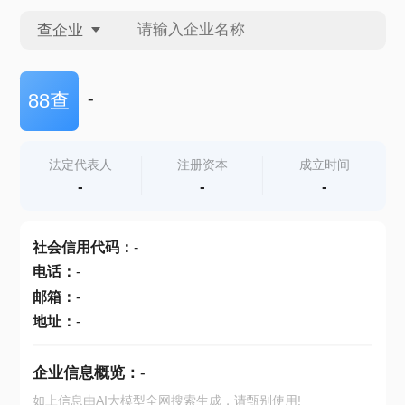
查企业
查企业
-
88查
查招投标
法定代表人
注册资本
成立时间
-
-
-
查产地
社会信用代码
：
-
电话
：
-
邮箱
：
-
地址
：
-
企业信息概览：
-
如上信息由AI大模型全网搜索生成，请甄别使用!