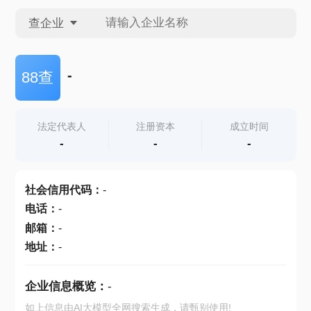
查企业
查企业
-
88查
查招投标
法定代表人
注册资本
成立时间
-
-
-
查产地
社会信用代码
：
-
电话
：
-
邮箱
：
-
地址
：
-
企业信息概览：
-
如上信息由AI大模型全网搜索生成，请甄别使用!