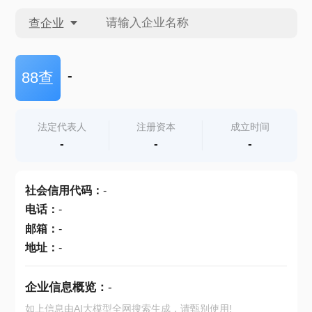
查企业
查企业
-
88查
查招投标
法定代表人
注册资本
成立时间
-
-
-
查产地
社会信用代码
：
-
电话
：
-
邮箱
：
-
地址
：
-
企业信息概览：
-
如上信息由AI大模型全网搜索生成，请甄别使用!