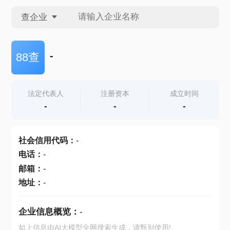
查企业
查企业
-
88查
查招投标
法定代表人
注册资本
成立时间
-
-
-
查产地
社会信用代码
：
-
电话
：
-
邮箱
：
-
地址
：
-
企业信息概览：
-
如上信息由AI大模型全网搜索生成，请甄别使用!