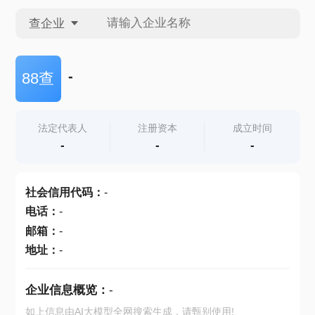
查企业
查企业
-
88查
查招投标
法定代表人
注册资本
成立时间
-
-
-
查产地
社会信用代码
：
-
电话
：
-
邮箱
：
-
地址
：
-
企业信息概览：
-
如上信息由AI大模型全网搜索生成，请甄别使用!