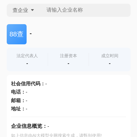
查企业
查企业
-
88查
查招投标
法定代表人
注册资本
成立时间
-
-
-
查产地
社会信用代码
：
-
电话
：
-
邮箱
：
-
地址
：
-
企业信息概览：
-
如上信息由AI大模型全网搜索生成，请甄别使用!