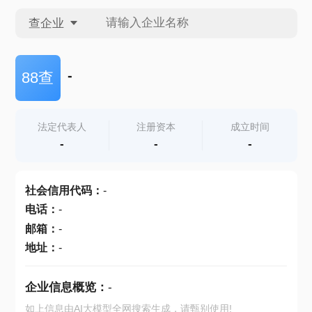
查企业
查企业
-
88查
查招投标
法定代表人
注册资本
成立时间
-
-
-
查产地
社会信用代码
：
-
电话
：
-
邮箱
：
-
地址
：
-
企业信息概览：
-
如上信息由AI大模型全网搜索生成，请甄别使用!