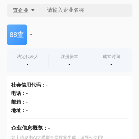
查企业
查企业
-
88查
查招投标
法定代表人
注册资本
成立时间
-
-
-
查产地
社会信用代码
：
-
电话
：
-
邮箱
：
-
地址
：
-
企业信息概览：
-
如上信息由AI大模型全网搜索生成，请甄别使用!