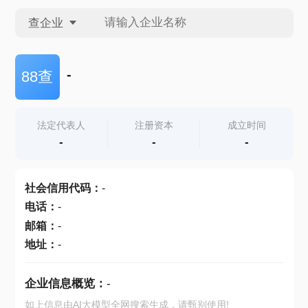
查企业
查企业
-
88查
查招投标
法定代表人
注册资本
成立时间
-
-
-
查产地
社会信用代码
：
-
电话
：
-
邮箱
：
-
地址
：
-
企业信息概览：
-
如上信息由AI大模型全网搜索生成，请甄别使用!