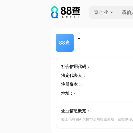
查企业
查企业
-
88查
查招投标
查产地
社会信用代码
：
-
法定代表人
：
-
注册资本
：
-
地址
：
-
企业信息概览：
-
如上信息由AI大模型全网搜索生成，请甄别使