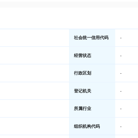
社会统一信用代码
-
经营状态
-
行政区划
-
登记机关
-
所属行业
-
组织机构代码
-