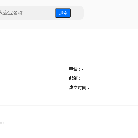
搜 索
电话
：
-
邮箱
：
-
成立时间
：
-
用!