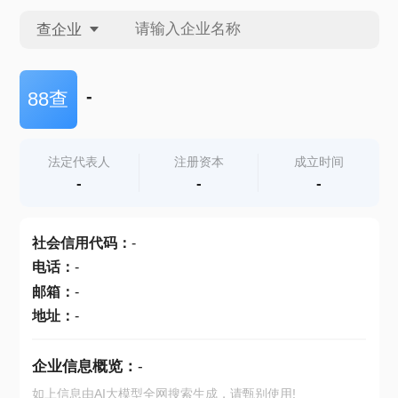
查企业
查企业
-
88查
查招投标
法定代表人
注册资本
成立时间
-
-
-
查产地
社会信用代码
：
-
电话
：
-
邮箱
：
-
地址
：
-
企业信息概览：
-
如上信息由AI大模型全网搜索生成，请甄别使用!