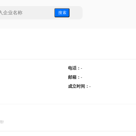
搜 索
电话
：
-
邮箱
：
-
成立时间
：
-
用!