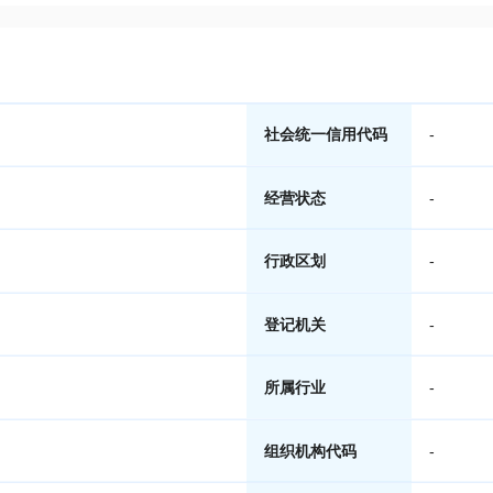
社会统一信用代码
-
经营状态
-
行政区划
-
登记机关
-
所属行业
-
组织机构代码
-