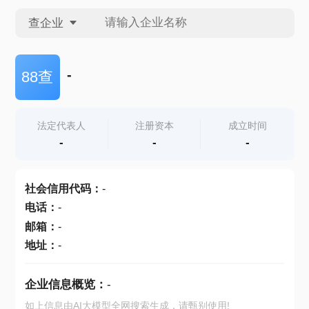
查企业
查企业
-
88查
查招投标
法定代表人
注册资本
成立时间
-
-
-
查产地
社会信用代码
：
-
电话
：
-
邮箱
：
-
地址
：
-
企业信息概览：
-
如上信息由AI大模型全网搜索生成，请甄别使用!