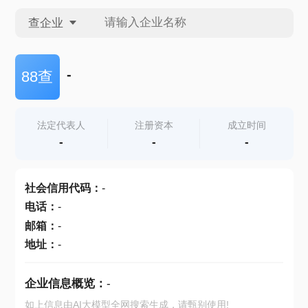
查企业
查企业
-
88查
查招投标
法定代表人
注册资本
成立时间
-
-
-
查产地
社会信用代码
：
-
电话
：
-
邮箱
：
-
地址
：
-
企业信息概览：
-
如上信息由AI大模型全网搜索生成，请甄别使用!