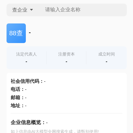
查企业
查企业
-
88查
查招投标
法定代表人
注册资本
成立时间
-
-
-
查产地
社会信用代码
：
-
电话
：
-
邮箱
：
-
地址
：
-
企业信息概览：
-
如上信息由AI大模型全网搜索生成，请甄别使用!