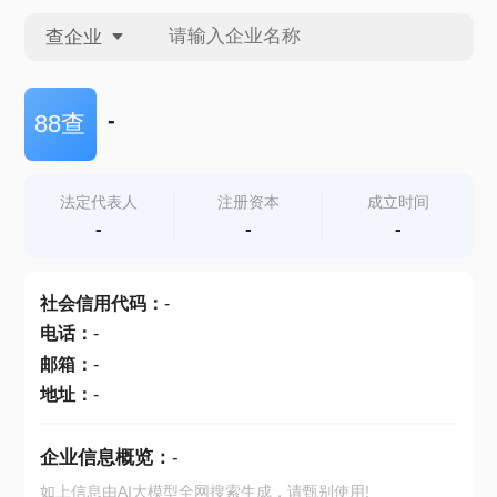
查企业
查企业
-
88查
查招投标
法定代表人
注册资本
成立时间
-
-
-
查产地
社会信用代码
：
-
电话
：
-
邮箱
：
-
地址
：
-
企业信息概览：
-
如上信息由AI大模型全网搜索生成，请甄别使用!