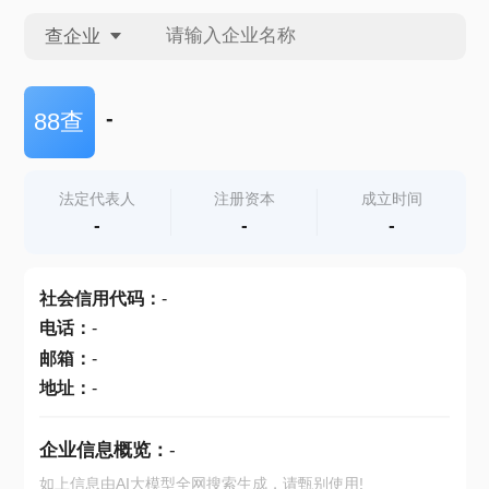
查企业
查企业
-
88查
查招投标
法定代表人
注册资本
成立时间
-
-
-
查产地
社会信用代码
：
-
电话
：
-
邮箱
：
-
地址
：
-
企业信息概览：
-
如上信息由AI大模型全网搜索生成，请甄别使用!