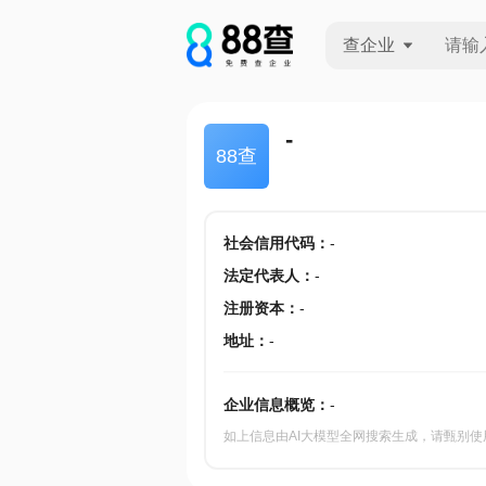
查企业
查企业
-
88查
查招投标
查产地
社会信用代码
：
-
法定代表人
：
-
注册资本
：
-
地址
：
-
企业信息概览：
-
如上信息由AI大模型全网搜索生成，请甄别使