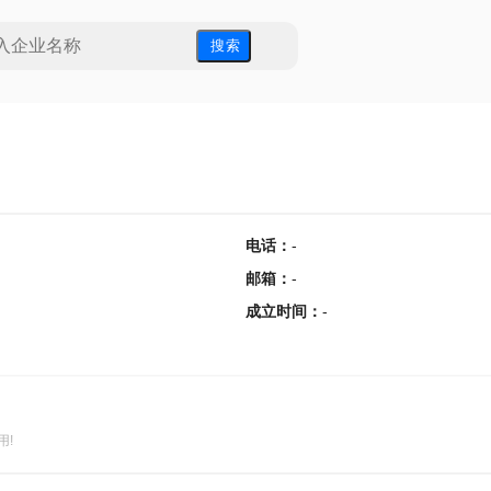
搜 索
电话
：
-
邮箱
：
-
成立时间
：
-
用!