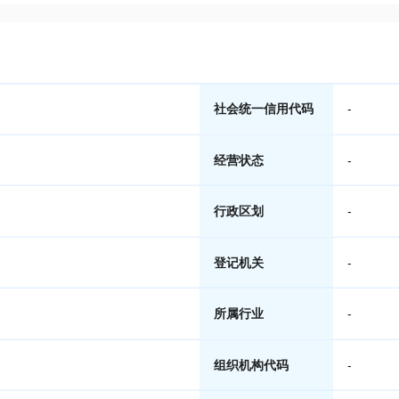
社会统一信用代码
-
经营状态
-
行政区划
-
登记机关
-
所属行业
-
组织机构代码
-