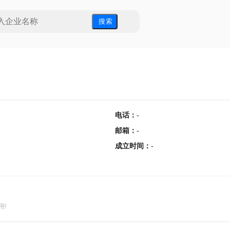
搜 索
电话
：
-
邮箱
：
-
成立时间
：
-
用!