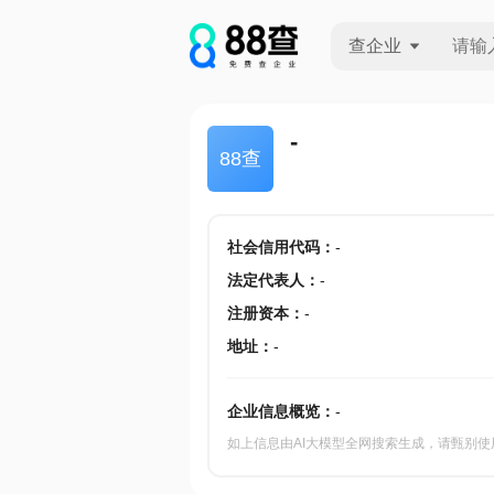
查企业
查企业
-
88查
查招投标
查产地
社会信用代码
：
-
法定代表人
：
-
注册资本
：
-
地址
：
-
企业信息概览：
-
如上信息由AI大模型全网搜索生成，请甄别使