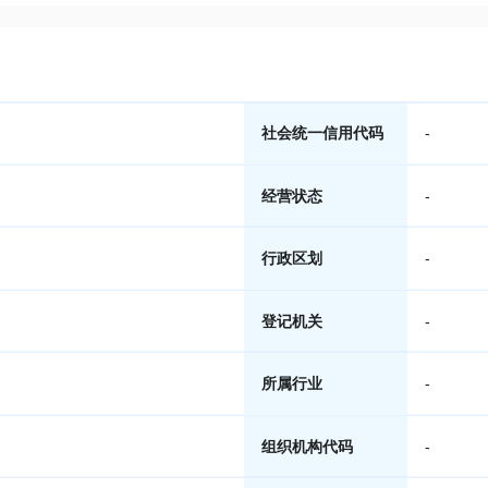
社会统一信用代码
-
经营状态
-
行政区划
-
登记机关
-
所属行业
-
组织机构代码
-