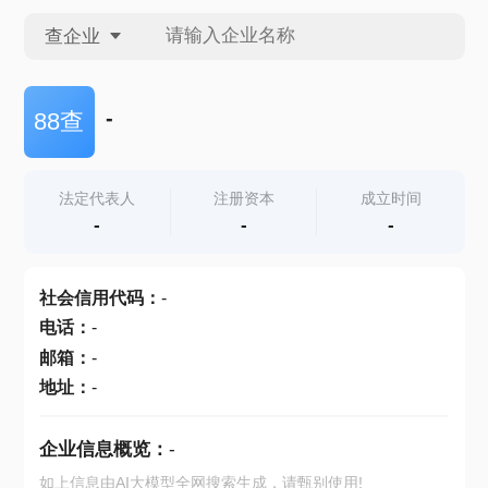
查企业
查企业
-
88查
查招投标
法定代表人
注册资本
成立时间
-
-
-
查产地
社会信用代码
：
-
电话
：
-
邮箱
：
-
地址
：
-
企业信息概览：
-
如上信息由AI大模型全网搜索生成，请甄别使用!