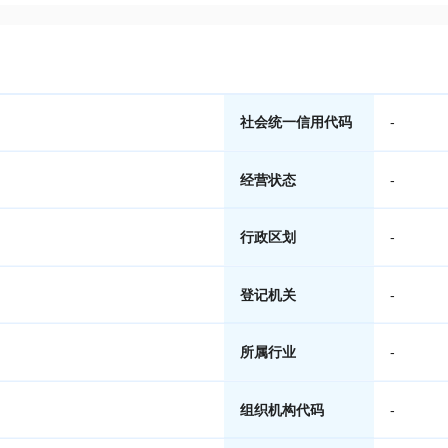
社会统一信用代码
-
经营状态
-
行政区划
-
登记机关
-
所属行业
-
组织机构代码
-