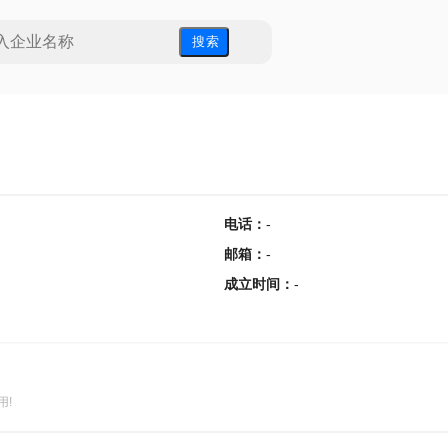
搜 索
电话
：
-
邮箱
：
-
成立时间
：
-
用!