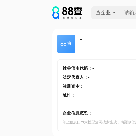
查企业
查企业
-
88查
查招投标
查产地
社会信用代码
：
-
法定代表人
：
-
注册资本
：
-
地址
：
-
企业信息概览：
-
如上信息由AI大模型全网搜索生成，请甄别使