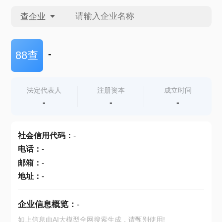
查企业
查企业
-
88查
查招投标
法定代表人
注册资本
成立时间
-
-
-
查产地
社会信用代码
：
-
电话
：
-
邮箱
：
-
地址
：
-
企业信息概览：
-
如上信息由AI大模型全网搜索生成，请甄别使用!