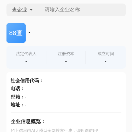
查企业
查企业
-
88查
查招投标
法定代表人
注册资本
成立时间
-
-
-
查产地
社会信用代码
：
-
电话
：
-
邮箱
：
-
地址
：
-
企业信息概览：
-
如上信息由AI大模型全网搜索生成，请甄别使用!