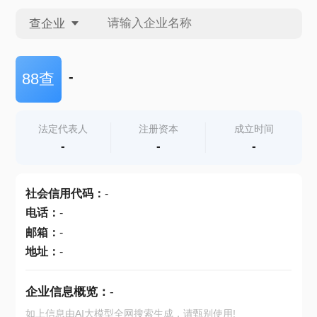
查企业
查企业
-
88查
查招投标
法定代表人
注册资本
成立时间
-
-
-
查产地
社会信用代码
：
-
电话
：
-
邮箱
：
-
地址
：
-
企业信息概览：
-
如上信息由AI大模型全网搜索生成，请甄别使用!