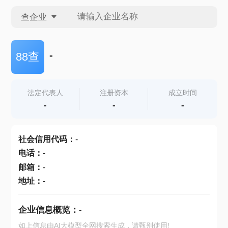
查企业
查企业
-
88查
查招投标
法定代表人
注册资本
成立时间
-
-
-
查产地
社会信用代码
：
-
电话
：
-
邮箱
：
-
地址
：
-
企业信息概览：
-
如上信息由AI大模型全网搜索生成，请甄别使用!