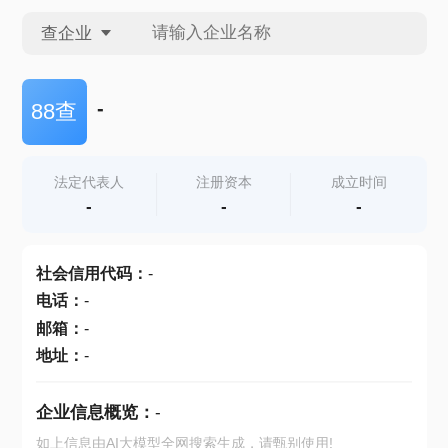
查企业
查企业
-
88查
查招投标
法定代表人
注册资本
成立时间
-
-
-
查产地
社会信用代码
：
-
电话
：
-
邮箱
：
-
地址
：
-
企业信息概览：
-
如上信息由AI大模型全网搜索生成，请甄别使用!