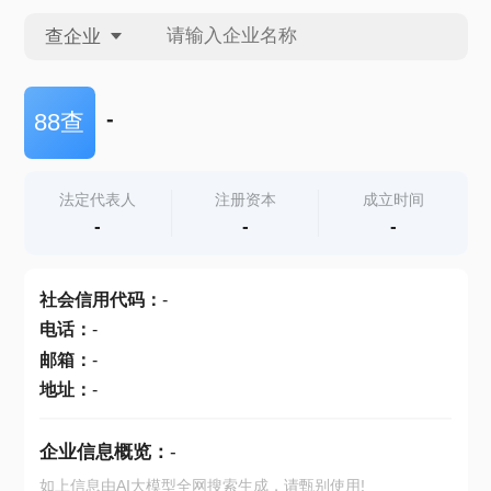
查企业
查企业
-
88查
查招投标
法定代表人
注册资本
成立时间
-
-
-
查产地
社会信用代码
：
-
电话
：
-
邮箱
：
-
地址
：
-
企业信息概览：
-
如上信息由AI大模型全网搜索生成，请甄别使用!