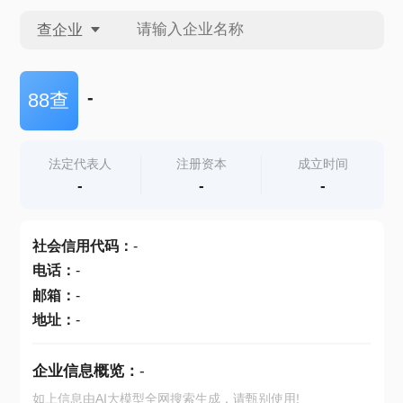
查企业
查企业
-
88查
查招投标
法定代表人
注册资本
成立时间
-
-
-
查产地
社会信用代码
：
-
电话
：
-
邮箱
：
-
地址
：
-
企业信息概览：
-
如上信息由AI大模型全网搜索生成，请甄别使用!