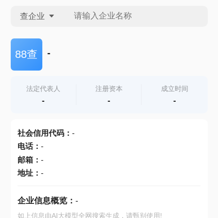
查企业
查企业
-
88查
查招投标
法定代表人
注册资本
成立时间
-
-
-
查产地
社会信用代码
：
-
电话
：
-
邮箱
：
-
地址
：
-
企业信息概览：
-
如上信息由AI大模型全网搜索生成，请甄别使用!