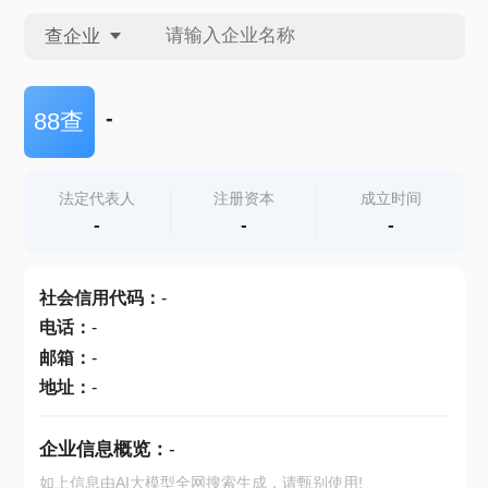
查企业
查企业
-
88查
查招投标
法定代表人
注册资本
成立时间
-
-
-
查产地
社会信用代码
：
-
电话
：
-
邮箱
：
-
地址
：
-
企业信息概览：
-
如上信息由AI大模型全网搜索生成，请甄别使用!