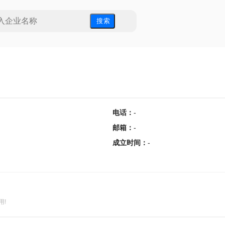
搜 索
电话
：
-
邮箱
：
-
成立时间
：
-
用!