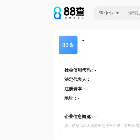
查企业
查企业
-
88查
查招投标
查产地
社会信用代码
：
-
法定代表人
：
-
注册资本
：
-
地址
：
-
企业信息概览：
-
如上信息由AI大模型全网搜索生成，请甄别使