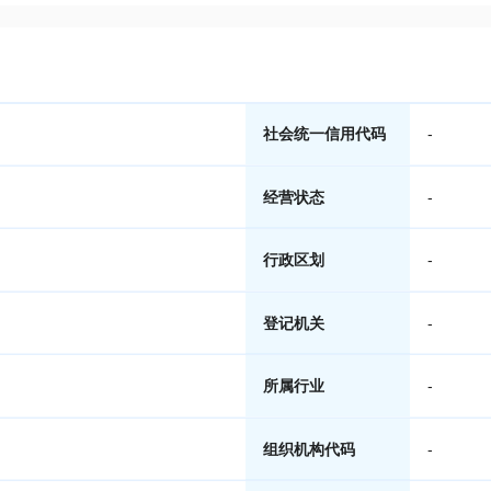
社会统一信用代码
-
经营状态
-
行政区划
-
登记机关
-
所属行业
-
组织机构代码
-