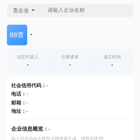
查企业
查企业
-
88查
查招投标
法定代表人
注册资本
成立时间
-
-
-
查产地
社会信用代码
：
-
电话
：
-
邮箱
：
-
地址
：
-
企业信息概览：
-
如上信息由AI大模型全网搜索生成，请甄别使用!