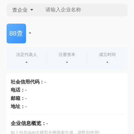
查企业
查企业
-
88查
查招投标
法定代表人
注册资本
成立时间
-
-
-
查产地
社会信用代码
：
-
电话
：
-
邮箱
：
-
地址
：
-
企业信息概览：
-
如上信息由AI大模型全网搜索生成，请甄别使用!