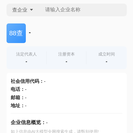
查企业
查企业
-
88查
查招投标
法定代表人
注册资本
成立时间
-
-
-
查产地
社会信用代码
：
-
电话
：
-
邮箱
：
-
地址
：
-
企业信息概览：
-
如上信息由AI大模型全网搜索生成，请甄别使用!