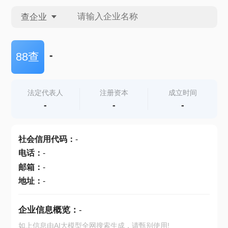
查企业
查企业
-
88查
查招投标
法定代表人
注册资本
成立时间
-
-
-
查产地
社会信用代码
：
-
电话
：
-
邮箱
：
-
地址
：
-
企业信息概览：
-
如上信息由AI大模型全网搜索生成，请甄别使用!