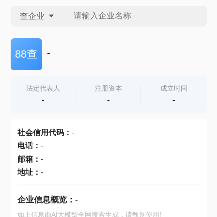
查企业
查企业
-
88查
查招投标
法定代表人
注册资本
成立时间
-
-
-
查产地
社会信用代码
：
-
电话
：
-
邮箱
：
-
地址
：
-
企业信息概览：
-
如上信息由AI大模型全网搜索生成，请甄别使用!