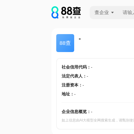
查企业
查企业
-
88查
查招投标
查产地
社会信用代码
：
-
法定代表人
：
-
注册资本
：
-
地址
：
-
企业信息概览：
-
如上信息由AI大模型全网搜索生成，请甄别使