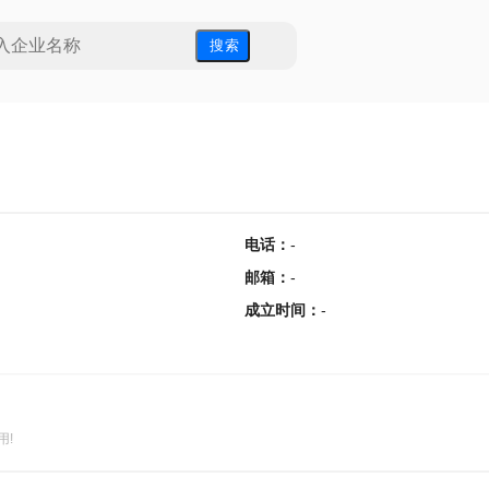
搜 索
电话
：
-
邮箱
：
-
成立时间
：
-
用!