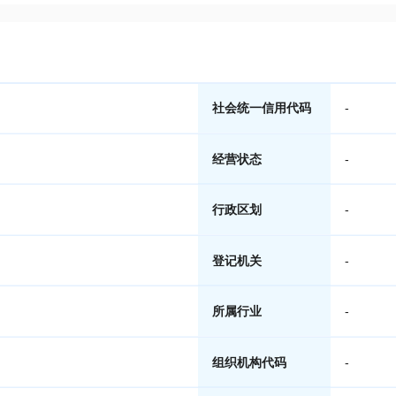
社会统一信用代码
-
经营状态
-
行政区划
-
登记机关
-
所属行业
-
组织机构代码
-